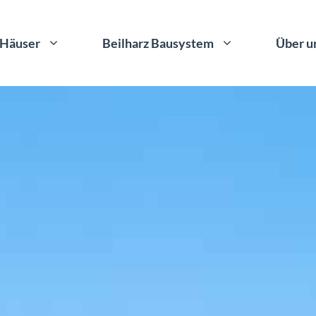
Häuser
Beilharz Bausystem
Über u